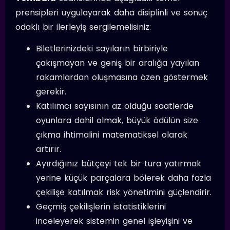
prensipleri uygulayarak daha disiplinli ve sonuç
odaklı bir ilerleyiş sergilemelisiniz:
Biletlerinizdeki sayıların birbiriyle
çakışmayan ve geniş bir aralığa yayılan
rakamlardan oluşmasına özen göstermek
gerekir.
Katılımcı sayısının az olduğu saatlerde
oyunlara dahil olmak, büyük ödülün size
çıkma ihtimalini matematiksel olarak
artırır.
Ayırdığınız bütçeyi tek bir tura yatırmak
yerine küçük parçalara bölerek daha fazla
çekilişe katılmak risk yönetimini güçlendirir.
Geçmiş çekilişlerin istatistiklerini
inceleyerek sistemin genel işleyişini ve