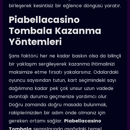
birleşerek kesintisiz bir eğlence döngüsü yaratır.
Piabellacasino
Tombala Kazanma
Yöntemleri
Şans faktörü her ne kadar baskın olsa da bilinçli
bir yaklaşım sergileyerek kazanma ihtimalinizi
maksimize etme fırsatı yakalarsınız. Odalardaki
oyuncu sayısından tutun, kart seçimindeki sayı
dağılımına kadar pek çok unsur uzun vadede
avantajlı duruma geçmenize yardımcı olur.
Doğru zamanda doğru masada bulunmak,
rakiplerinizden bir adım önde olmanız için
gereken ortamı sağlar.
Piabellacasino
Tombala
seanslarında aşağıdaki temel