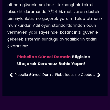
altında güvenle saklanır. Herhangi bir teknik
aksaklık durumunda 7/24 hizmet veren destek
birimiyle iletişime geçerek yardım talep etmeniz
mümkündür. Adil oyun standartlarından ödün
vermeyen yapı sayesinde, kazancınızı güvenle
çekerek sistemin sunduğu ayrıcalıkların tadını
çıkarırsınız.
Piabellac Güncel Domain
Bilgisine
Ulaşarak Sorunsuz Bahis Yapın!
Piabella Güncel Domain
Piabellacasino Cepbank Yatırımı