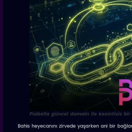
Piabella güncel domain ile kesintisiz bir
Bahis heyecanını zirvede yaşarken ani bir bağla