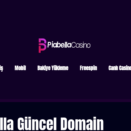
iş
Mobil
Bakiye Yükleme
Freespin
Canlı Casin
lla Güncel Domain