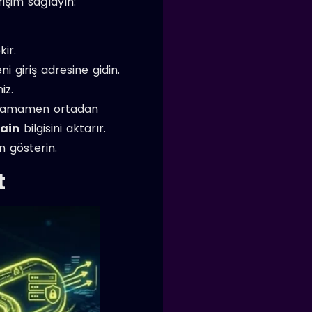
işim sağlayın:
ir.
i giriş adresine gidin.
iz.
ini tamamen ortadan
ain
bilgisini aktarır.
n gösterin.
t