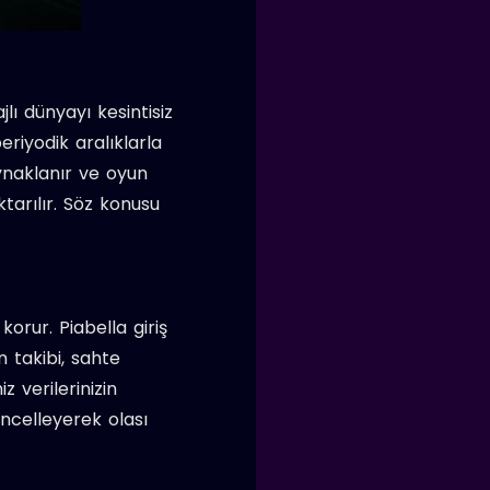
ı dünyayı kesintisiz
eriyodik aralıklarla
ynaklanır ve oyun
tarılır. Söz konusu
orur. Piabella giriş
n takibi, sahte
 verilerinizin
güncelleyerek olası