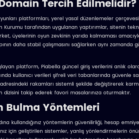
Domain Tercih Edilmelidir?
 oyunları platformları, yerel yasal düzenlemeler çerçeves
tişim Kurumu tarafından uygulanan yaptırımlar, sitenin tekn
irket, üyelerinin oyun zevkinin yarıda kalmaması amacıyla
yapının daha stabil çalışmasını sağlarken aynı zamanda gü
ayan platform, Piabella güncel giriş verilerini anlık ola
nda kullanıcı verileri şifreli veri tabanlarında güvenle sak
dresindeki rakamları sistemli şekilde değiştirerek karmaş
izisini takip ederek favori masalarınıza oturmaktır.
n Bulma Yöntemleri
a kullandığınız yöntemlerin güvenilirliği, hesap emniyetin
anız için geliştirilen sistemler, yanlış yönlendirmelerin 