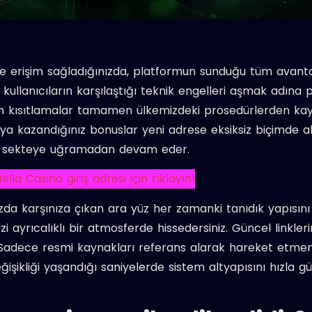
e erişim sağladığınızda, platformun sunduğu tüm avantajl
ullanıcıların karşılaştığı teknik engelleri aşmak adına p
nan kısıtlamalar tamamen ülkemizdeki prosedürlerden ka
eya kazandığınız bonuslar yeni adrese eksiksiz biçimde ak
ız sekteye uğramadan devam eder.
ella Casino giriş adresi için tıklayın!
da karşınıza çıkan ara yüz her zamanki tanıdık yapısını k
zi ayrıcalıklı bir atmosferde hissedersiniz. Güncel linkleri
adece resmi kaynakları referans alarak hareket etmeniz
 değişikliği yaşandığı saniyelerde sistem altyapısını hızla 