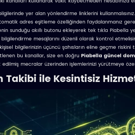
ki kanalları kullanarak vakit kaybetmeden hesabınıza er
gilerinde yer alan yönlendirme linklerini kullanmalısınız.
otomatik adres eşitleme özelliğinden faydalanmanız gerek
enin sunduğu akıllı butonu ekleyerek tek tıkla Piabella yen
bilgilendirme mesajlarını düzenli olarak kontrol etmelisin
kişisel bilgilerinizin üçüncü şahısların eline geçme risk
netlenen bu kanallar, size en doğru
Piabella güncel dom
edilmiş mecralar üzerinden işlemlerinizi yürütmeye öze
Takibi ile Kesintisiz Hizme