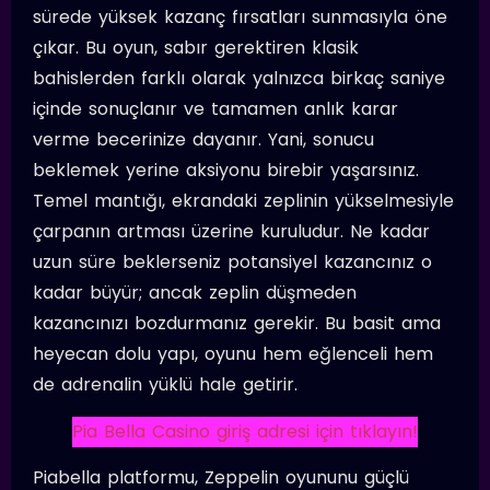
sürede yüksek kazanç fırsatları sunmasıyla öne
çıkar. Bu oyun, sabır gerektiren klasik
bahislerden farklı olarak yalnızca birkaç saniye
içinde sonuçlanır ve tamamen anlık karar
verme becerinize dayanır. Yani, sonucu
beklemek yerine aksiyonu birebir yaşarsınız.
Temel mantığı, ekrandaki zeplinin yükselmesiyle
çarpanın artması üzerine kuruludur. Ne kadar
uzun süre beklerseniz potansiyel kazancınız o
kadar büyür; ancak zeplin düşmeden
kazancınızı bozdurmanız gerekir. Bu basit ama
heyecan dolu yapı, oyunu hem eğlenceli hem
de adrenalin yüklü hale getirir.
Pia Bella Casino giriş adresi için tıklayın!
Piabella platformu, Zeppelin oyununu güçlü