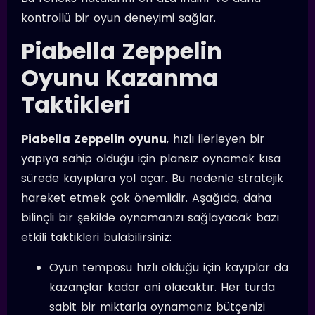
kontrollü bir oyun deneyimi sağlar.
Piabella Zeppelin
Oyunu Kazanma
Taktikleri
Piabella Zeppelin oyunu
, hızlı ilerleyen bir
yapıya sahip olduğu için plansız oynamak kısa
sürede kayıplara yol açar. Bu nedenle stratejik
hareket etmek çok önemlidir. Aşağıda, daha
bilinçli bir şekilde oynamanızı sağlayacak bazı
etkili taktikleri bulabilirsiniz:
Oyun temposu hızlı olduğu için kayıplar da
kazançlar kadar ani olacaktır. Her turda
sabit bir miktarla oynamanız bütçenizi