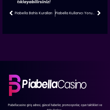
tıklayabilirsiniz!
Piabella Bahis Kuralları
Piabella Kullanıcı Yorumları
Piabellacasino giriş adresi, güncel haberler, promosyonlar, oyun taktikleri ve