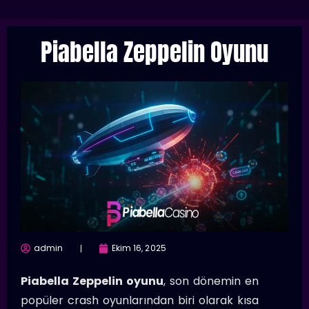
Piabella Zeppelin Oyunu
admin
Ekim 16, 2025
Piabella Zeppelin oyunu
, son dönemin en
popüler crash oyunlarından biri olarak kısa