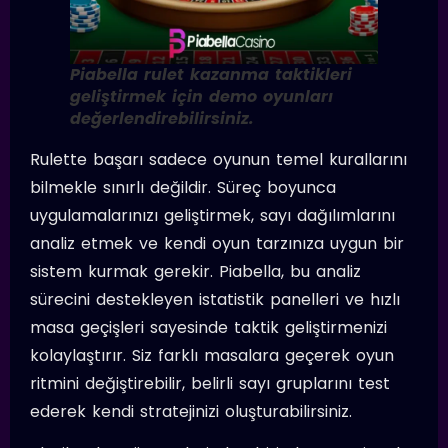
Piabella rulet kazanma taktikleri
geliştirmek için demo oyunları
değerlendirebilirsiniz.
Rulette başarı sadece oyunun temel kurallarını
bilmekle sınırlı değildir. Süreç boyunca
uygulamalarınızı geliştirmek, sayı dağılımlarını
analiz etmek ve kendi oyun tarzınıza uygun bir
sistem kurmak gerekir. Piabella, bu analiz
sürecini destekleyen istatistik panelleri ve hızlı
masa geçişleri sayesinde taktik geliştirmenizi
kolaylaştırır. Siz farklı masalara geçerek oyun
ritmini değiştirebilir, belirli sayı gruplarını test
ederek kendi stratejinizi oluşturabilirsiniz.