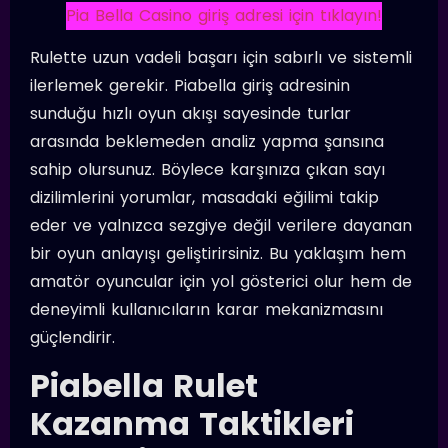
Pia Bella Casino giriş adresi için tıklayın!
Rulette uzun vadeli başarı için sabırlı ve sistemli
ilerlemek gerekir. Piabella giriş adresinin
sunduğu hızlı oyun akışı sayesinde turlar
arasında beklemeden analiz yapma şansına
sahip olursunuz. Böylece karşınıza çıkan sayı
dizilimlerini yorumlar, masadaki eğilimi takip
eder ve yalnızca sezgiye değil verilere dayanan
bir oyun anlayışı geliştirirsiniz. Bu yaklaşım hem
amatör oyuncular için yol gösterici olur hem de
deneyimli kullanıcıların karar mekanizmasını
güçlendirir.
Piabella Rulet
Kazanma Taktikleri