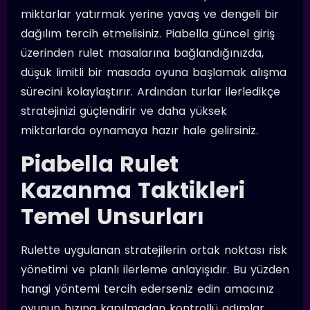
miktarlar yatırmak yerine yavaş ve dengeli bir
dağılım tercih etmelisiniz. Piabella güncel giriş
üzerinden rulet masalarına bağlandığınızda,
düşük limitli bir masada oyuna başlamak alışma
sürecini kolaylaştırır. Ardından turlar ilerledikçe
stratejinizi güçlendirir ve daha yüksek
miktarlarda oynamaya hazır hale gelirsiniz.
Piabella Rulet
Kazanma Taktikleri
Temel Unsurları
Rulette uygulanan stratejilerin ortak noktası risk
yönetimi ve planlı ilerleme anlayışıdır. Bu yüzden
hangi yöntemi tercih ederseniz edin amacınız
oyunun hızına kapılmadan kontrollü adımlar