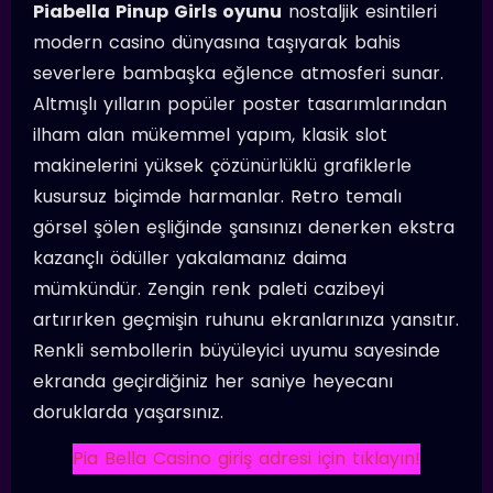
Piabella Pinup Girls oyunu
nostaljik esintileri
modern casino dünyasına taşıyarak bahis
severlere bambaşka eğlence atmosferi sunar.
Altmışlı yılların popüler poster tasarımlarından
ilham alan mükemmel yapım, klasik slot
makinelerini yüksek çözünürlüklü grafiklerle
kusursuz biçimde harmanlar. Retro temalı
görsel şölen eşliğinde şansınızı denerken ekstra
kazançlı ödüller yakalamanız daima
mümkündür. Zengin renk paleti cazibeyi
artırırken geçmişin ruhunu ekranlarınıza yansıtır.
Renkli sembollerin büyüleyici uyumu sayesinde
ekranda geçirdiğiniz her saniye heyecanı
doruklarda yaşarsınız.
Pia Bella Casino giriş adresi için tıklayın!