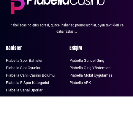
Piabellacasino giriş adresi, güncel haberler, promosyonlar, oyun taktikleri ve
daha fazlası…
Bahisler
ERİŞİM
Piabella Spor Bahisleri
Piabella Güncel Giriş
Piabella Slot Oyunları
Piabella Giriş Yöntemleri
Piabella Canlı Casino Bölümü
Piabella Mobil Uygulaması
Piabella E-Spor Kategorisi
Piabella APK
Piabella Sanal Sporlar
BONUSLAR
FİNANS
Piabella Her Yatırım için Freespin
Piabellacasino Bakiye Yükleme
Piabella Slot Promosyonu
Piabella Para Çekme
Piabella Kripto Yatırımı