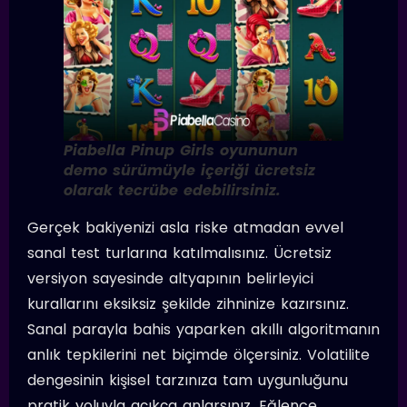
Piabella Pinup Girls oyununun
demo sürümüyle içeriği ücretsiz
olarak tecrübe edebilirsiniz.
Gerçek bakiyenizi asla riske atmadan evvel
sanal test turlarına katılmalısınız. Ücretsiz
versiyon sayesinde altyapının belirleyici
kurallarını eksiksiz şekilde zihninize kazırsınız.
Sanal parayla bahis yaparken akıllı algoritmanın
anlık tepkilerini net biçimde ölçersiniz. Volatilite
dengesinin kişisel tarzınıza tam uygunluğunu
pratik yoluyla açıkça anlarsınız. Eğlence