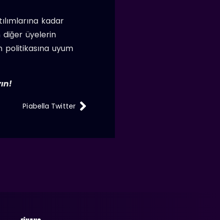
tılımlarına kadar
 diğer üyelerin
n politikasına uyum
ın!
Piabella Twitter