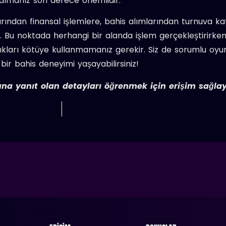
e almanız son derece önemlidir.
ından finansal işlemlere, bahis alımlarından turnuva ka
r. Bu noktada herhangi bir alanda işlem gerçekleştirirken
lıkları kötüye kullanmamanız gerekir. Siz de sorumlu oyu
 bir bahis deneyimi yaşayabilirsiniz!
na yanıt olan detayları öğrenmek için erişim sağlay