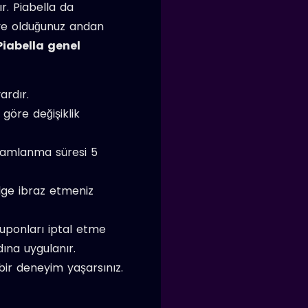
r. Piabella da
 üye olduğunuz andan
Piabella genel
ardır.
göre değişiklik
amamlanma süresi 5
elge ibraz etmeniz
kuponları iptal etme
dına uygulanır.
bir deneyim yaşarsınız.