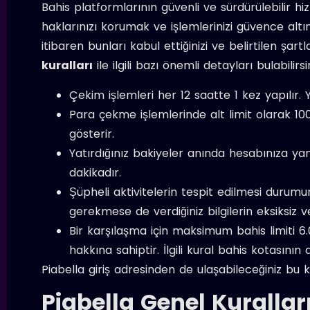
Bahis platformlarının güvenli ve sürdürülebilir hi
haklarınızı korumak ve işlemlerinizi güvence altı
itibaren bunları kabul ettiğinizi ve belirtilen şa
kuralları
ile ilgili bazı önemli detayları bulabilirsin
Çekim işlemleri her 12 saatte 1 kez yapılır.
Para çekme işlemlerinde alt limit olarak 100
gösterir.
Yatırdığınız bakiyeler anında hesabınıza y
dakikadır.
Şüpheli aktivitelerin tespit edilmesi durumu
gerekmese de verdiğiniz bilgilerin eksiksiz
Bir karşılaşma için maksimum bahis limiti 6.
hakkına sahiptir. İlgili kural bahis kotasın
Piabella giriş adresinden de ulaşabileceğiniz bu
Piabella Genel Kuralla