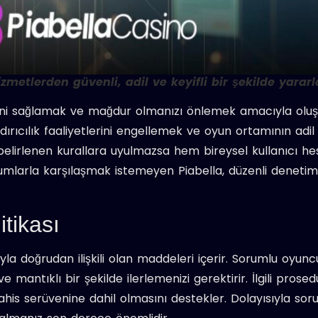
metlerden güvenli, adil ve keyifli bir şekilde yararla
iğini sağlamak ve mağdur olmanızı önlemek amacıyla oluş
rıcılık faaliyetlerini engellemek ve oyun ortamının adil b
elirlenen kurallara uyulmazsa hem bireysel kullanıcı h
urumlarla karşılaşmak istemeyen Piabella, düzenli denet
tikası
ıyla doğrudan ilişkili olan maddeleri içerir. Sorumlu oyun
 mantıklı bir şekilde ilerlemenizi gerektirir. İlgili prosed
his serüvenine dahil olmasını destekler. Dolayısıyla so