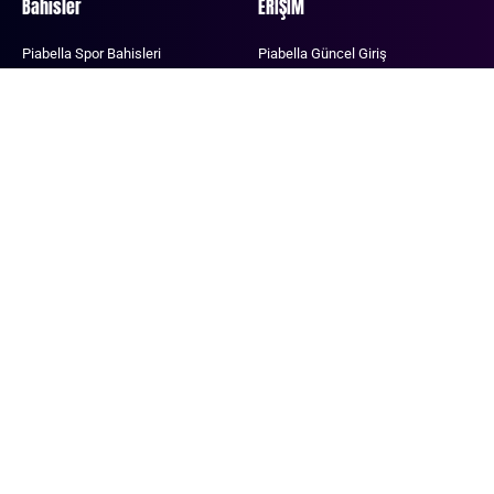
Bahisler
ERİŞİM
Piabella Spor Bahisleri
Piabella Güncel Giriş
Piabella Slot Oyunları
Piabella Giriş Yöntemleri
Piabella Canlı Casino Bölümü
Piabella Mobil Uygulaması
Piabella E-Spor Kategorisi
Piabella APK
Piabella Sanal Sporlar
BONUSLAR
FİNANS
Piabella Her Yatırım için Freespin
Piabellacasino Bakiye Yükleme
Piabella Slot Promosyonu
Piabella Para Çekme
Piabella Kripto Yatırımı
Piabella Kredi Kartı Yatırımı
piabellacasino
|
piabellacasino giriş
|
piabella casino
@Copyright 2025. | Piabellacasino Resmi Sitesi
PiabellaCasino Blog